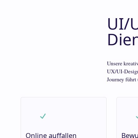
UI/
Die
Unsere kreati
UX/UI-Design 
Journey führt
Online auffallen
Bewu