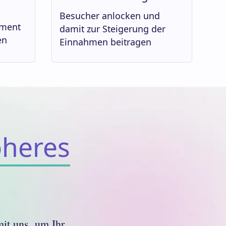
Besucher anlocken und
ement
damit zur Steigerung der
en
Einnahmen beitragen
öheres
it uns, um Ihr