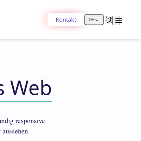
Kontakt
DE
as Web
ändig responsive
t aussehen.