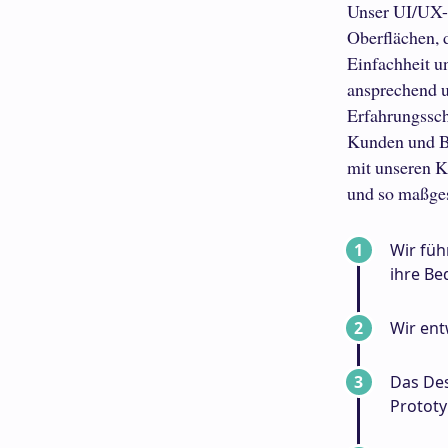
Unser UI/UX-D
Oberflächen, 
Einfachheit un
ansprechend u
Erfahrungsscha
Kunden und Br
mit unseren K
und so maßges
Wir füh
ihre Be
Wir ent
Das Des
Prototy