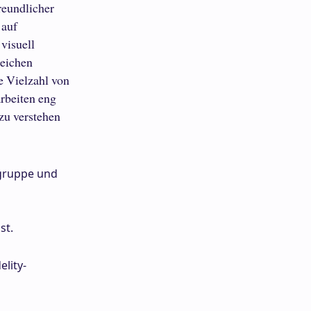
reundlicher
 auf
 visuell
reichen
e Vielzahl von
rbeiten eng
zu verstehen
lgruppe und
st.
elity-