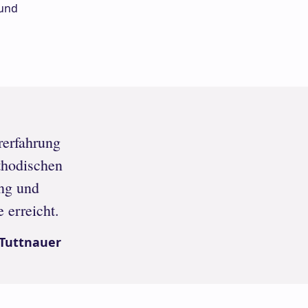
 und
rerfahrung
thodischen
ng und
 erreicht.
 Tuttnauer