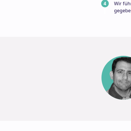
Wir fü
gegebe