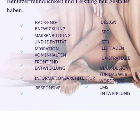
Benutzerfreundlichkeit und Leistung neu gestaltet
haben.
DESIGN
BACK-END-
ENTWICKLUNG
SEO
MARKENBILDUNG
UND IDENTITÄT
STIL-
LEITFADEN
MIGRATION
VON INHALTEN
UX-STRATEGIE
FRONT-END-
ENTWICKLUNG
UI/UX-DESIGN
FÜR DAS WEB
INFORMATIONSARCHITEKTUR
WORDPRESS
CMS
RESPONSIVE
ENTWICKLUNG