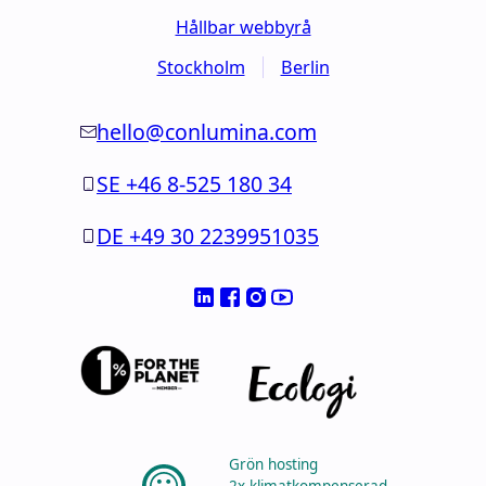
Hållbar webbyrå
Stockholm
Berlin
hello@conlumina.com
SE +46 8-525 180 34
DE +49 30 2239951035
Grön hosting
2x klimatkompenserad